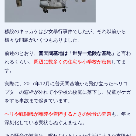
移設のキッカケは少女暴行事件でしたが、それ以前から
様々な問題がいくつもありました。
前述のとおり、
普天間基地は「世界一危険な基地」
と言わ
れるくらい、
周辺に数多くの住宅や小学校が密集
してま
す。
実際に、2017年12月に普天間基地から飛び立ったヘリコ
プターの窓枠が外れて小学校の校庭に落下し、児童がケガ
をする事故まで起きています。
ヘリや戦闘機が離陸や着陸するときの騒音の問題
も、年々
深刻化している実状もぬぐえません。
その騒音の被害は、眠れないといった生活に大きな支障が