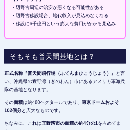
・辺野古周辺の治安が悪くなる可能性がある
・辺野古移設場合、地代収入が見込めなくなる
・移設に6千億円という膨大な費用がかかる見込み
そもそも普天間基地とは？
正式名称『普天間飛行場（ふてんまひこうじょう）』
と言
い、沖縄県の宜野湾（ぎのわん）市にあるアメリカ軍海兵
隊の基地となります。
その
面積
は約480ヘクタールであり、
東京ドームおよそ
102個分
と広大なものです。
ちなみに、これは
宜野湾市の面積の約4分の1
を占めてま