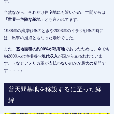
す。
当然ながら、それだけ住宅地にも近いため、世間からは
「世界一危険な基地」
とも言われてます。
1988年の湾岸戦争のときや2003年のイラク戦争の時に
は、出撃の拠点ともなった場所でした。
また、
基地面積の約90%が私有地
であったために、今でも
約2800人の地権者へ
地代収入
が国から支払われていま
す。（なぜアメリカ軍が支払わないのかが最大の疑問で
す・・・）
普天間基地を移設するに至った経
緯