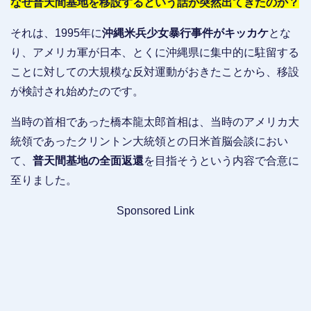
なぜ普天間基地を移設するという話が突然出てきたのか？
それは、1995年に
沖縄米兵少女暴行事件がキッカケ
とな
り、アメリカ軍が日本、とくに沖縄県に集中的に駐留する
ことに対しての大規模な反対運動がおきたことから、移設
が検討され始めたのです。
当時の首相であった橋本龍太郎首相は、当時のアメリカ大
統領であったクリントン大統領との日米首脳会談におい
て、
普天間基地の全面返還
を目指そうという内容で合意に
至りました。
Sponsored Link