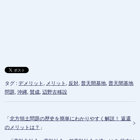
タグ :
デメリット
,
メリット
,
反対
,
普天間基地
,
普天間基地
問題
,
沖縄
,
賛成
,
辺野古移設
「
北方領土問題の歴史を簡単にわかりやすく解説！ 返還
のメリットは？
」