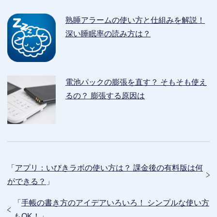
熟睡アラームの使い方と仕組みを解説！
深い睡眠率の読み方は？
電池パックの膨張を直す？ そもそも使え
るの？ 膨張する原因は
「
アプリ：いびきラボの使い方は？ 課金後の有料版は何
ができる？
」
「
手帳の書き方のアイデアいろいろ！ シンプルな使い方
もOK！
」