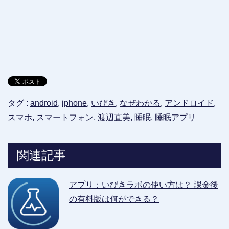
タグ :
android
,
iphone
,
いびき
,
なぜわかる
,
アンドロイド
,
スマホ
,
スマートフォン
,
渡辺直美
,
睡眠
,
睡眠アプリ
関連記事
アプリ：いびきラボの使い方は？ 課金後
の有料版は何ができる？