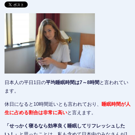
日本人の平日1日の
平均睡眠時間は7～8時間
と言われてい
ます。
休日になると10時間近いとも言われており、
睡眠時間が人
生に占める割合は非常に高い
と言えます。
「せっかく寝るなら効率良く睡眠してリフレッシュした
い！」
と思ったことは、私も含めて日本中のみなさんが1