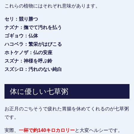
これらの植物にはそれぞれ意味があります。
セリ：競り勝つ
ナズナ：撫でて汚れを払う
ゴギョウ：仏体
ハコベラ：繁栄がはびこる
ホトケノザ：仏の安座
スズナ：神様を呼ぶ鈴
スズシロ：汚れのない純白
体に優しい七草粥
お正月のごちそうで疲れた胃腸を休めてくれるのが七草粥
です。
実際、
一杯で約140キロカロリー
と大変ヘルシーです。