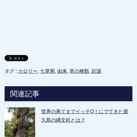
タグ :
カロリー
,
七草粥
,
由来
,
草の種類
,
起源
関連記事
世界の果てまでイッテQ！にでてきた屋
久島の縄文杉とは？