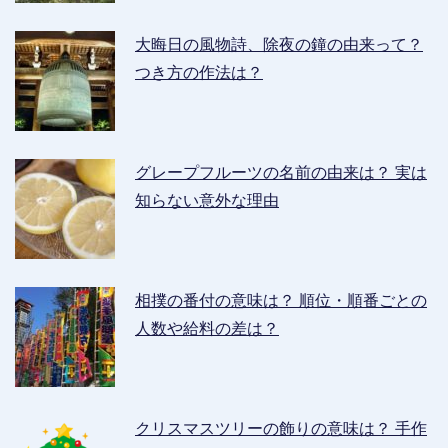
大晦日の風物詩、除夜の鐘の由来って？
つき方の作法は？
グレープフルーツの名前の由来は？ 実は
知らない意外な理由
相撲の番付の意味は？ 順位・順番ごとの
人数や給料の差は？
クリスマスツリーの飾りの意味は？ 手作