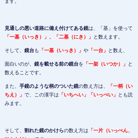
ます。
見通しの悪い道路に備え付けてある鏡
は、「基」を使って
「一基（いっき）」、「二基（にき）」
と数えます。
そして、
鏡台
も
「一基（いっき）」
や
「一台」
と数え、
面白いのが、
鏡を載せる前の鏡台
を
「一架（いつか）」
と
数えることです。
また、
手鏡のような柄のついた鏡
の数え方は、
「一柄（い
ちえ）」
で、この漢字は
「いちへい」「いっぺい」
とも読
みます。
そして、
割れた鏡のかけら
の数え方は
「一片（いっぺん、