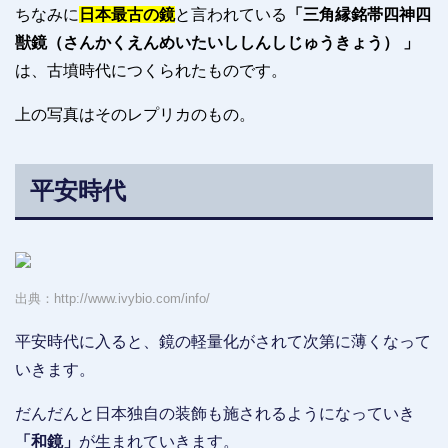
ちなみに
日本最古の鏡
と言われている
「三角縁銘帯四神四
獣
鏡（さんかくえんめいたいししんしじゅうきょう） 」
は、古墳時代につくられたものです。
上の写真はそのレプリカのもの。
平安時代
出典：http://www.ivybio.com/info/
平安時代に入ると、鏡の軽量化がされて次第に薄くなって
いきます。
だんだんと日本独自の装飾も施されるようになっていき
「和鏡」
が生まれていきます。