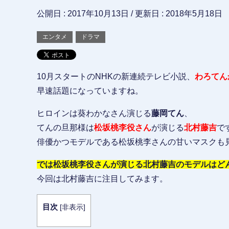
公開日 :
2017年10月13日
/ 更新日 :
2018年5月18日
エンタメ
ドラマ
10月スタートのNHKの新連続テレビ小説、
わろてん
早速話題になっていますね。
ヒロインは葵わかなさん演じる
藤岡てん
、
てんの旦那様は
松坂桃李役さん
が演じる
北村藤吉
で
俳優かつモデルである松坂桃李さんの甘いマスクも
では松坂桃李役さんが演じる北村藤吉のモデルはど
今回は北村藤吉に注目してみます。
目次
[
非表示
]