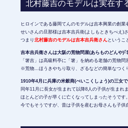
北村藤吉のモデルは実在す
ヒロインである藤岡てんのモデルは吉本興業の創業
せいさんの旦那様は吉本吉兵衛(よしもときちべえ)
つまり
北村藤吉のモデルは吉本吉兵衛さん
というこ
吉本吉兵衛さんは大阪の荒物問屋(あらものどんや)｢
「箸吉」は高級料亭に「箸」を納める老舗の荒物問
※荒物…ほうきやちり取り、ざるなどの簡単なつく
1910年4月に兵庫の米穀商(べいこくしょう)の三女
同年11月に長女が生まれて以降8人の子供が生まれ
ほとんどの子が早くに亡くなってしまったそうです
今でもそうですが、昔は子供を産むお母さんも子供