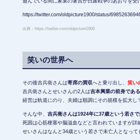
遊んでいる間に家業の箸吉が日露戦争のあおりを受
https://twitter.com/oldpicture1900/status/69852636
出典：https://twitter.com/oldpicture1900
笑いの世界へ
その後吉兵衛さんは
寄席の買収
へと乗り出し、
笑い
吉兵衛さんとせいさんの2人は
吉本興業の前身であ
経営は軌道にのり、夫婦は順調にその規模を拡大し
そんな中、
吉兵衛さんは1924年に37歳という若さ
死因は心筋梗塞や脳溢血などと言われていますが詳
せいさんはなんと34歳という若さで未亡人となって