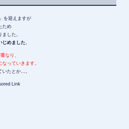
」を迎えますが
たため
りました。
いじめました
。
が重なり、
になっていきます。
ていたとか…。
ored Link